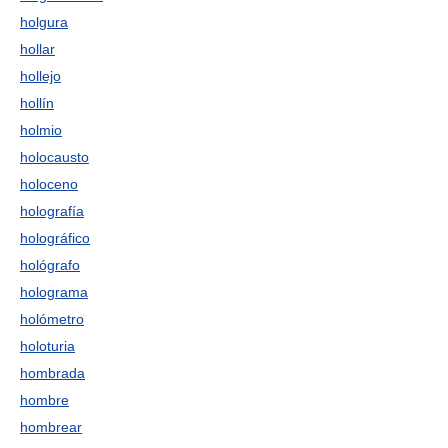
holgura
hollar
hollejo
hollín
holmio
holocausto
holoceno
holografía
holográfico
hológrafo
holograma
holómetro
holoturia
hombrada
hombre
hombrear