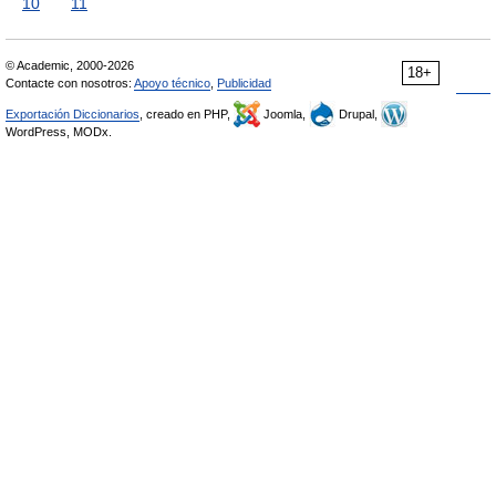
10
11
© Academic, 2000-2026
18+
Contacte con nosotros:
Apoyo técnico
,
Publicidad
Exportación Diccionarios
, creado en PHP,
Joomla,
Drupal,
WordPress, MODx.