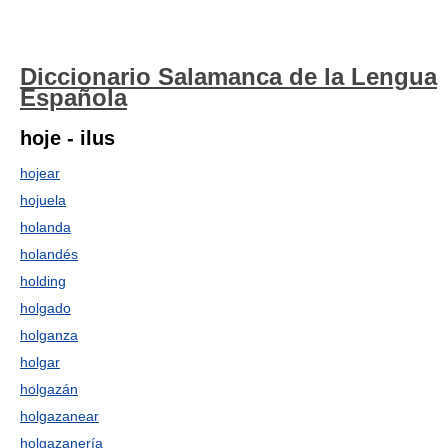
Diccionario Salamanca de la Lengua
Española
hoje - ilus
hojear
hojuela
holanda
holandés
holding
holgado
holganza
holgar
holgazán
holgazanear
holgazanería