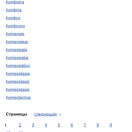
hombrera
hombría
hombro
hombruno
homenaje
homenajear
homeópata
homeopatía
homeopático
homeostasia
homeostasis
homeóstasis
homeotermia
Страницы
следующая
→
1
2
3
4
5
6
7
8
9